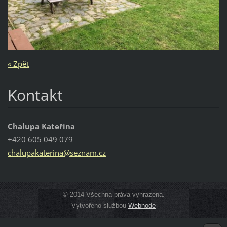
« Zpět
Kontakt
Chalupa Kateřina
+420 605 049 079
chalupak
aterina@
seznam.c
z
© 2014 Všechna práva vyhrazena.
Vytvořeno službou
Webnode